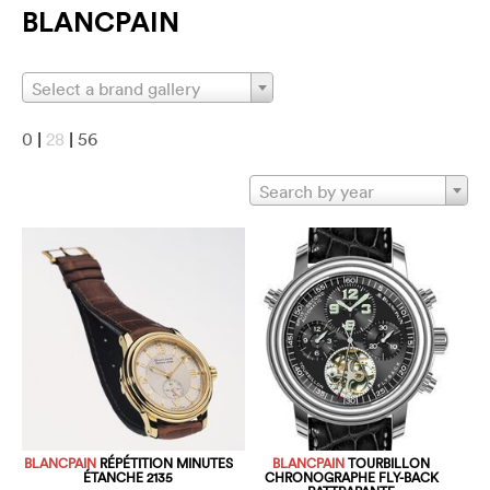
BLANCPAIN
Select a brand gallery
0
|
28
|
56
Search by year
BLANCPAIN
RÉPÉTITION MINUTES
BLANCPAIN
TOURBILLON
ÉTANCHE 2135
CHRONOGRAPHE FLY-BACK